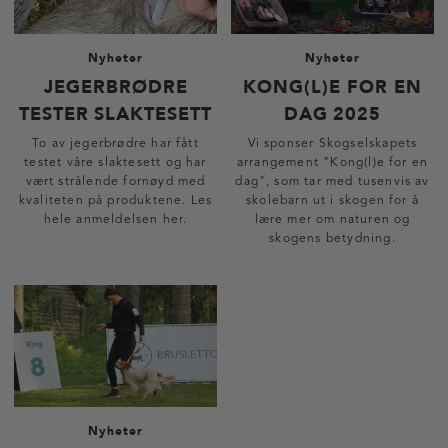
Nyheter
Nyheter
JEGERBRØDRE
KONG(L)E FOR EN
TESTER SLAKTESETT
DAG 2025
To av jegerbrødre har fått
Vi sponser Skogselskapets
testet våre slaktesett og har
arrangement "Kong(l)e for en
vært strålende fornøyd med
dag", som tar med tusenvis av
kvaliteten på produktene. Les
skolebarn ut i skogen for å
hele anmeldelsen her.
lære mer om naturen og
skogens betydning.
Nyheter