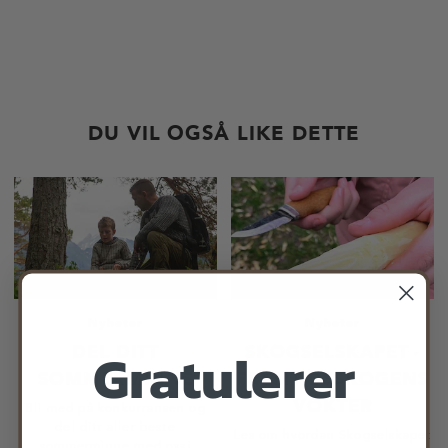
DU VIL OGSÅ LIKE DETTE
Nyheter
Nyheter
Gratulerer
DEL DITT
SKOGSELSKAPET -
SOMMERMINNE
FREMTIDSSKOGENS
VOKTER
Bli med på konkurransen og
del ditt aller beste
Les om hvordan Skogselskapet
sommerminne med oss!