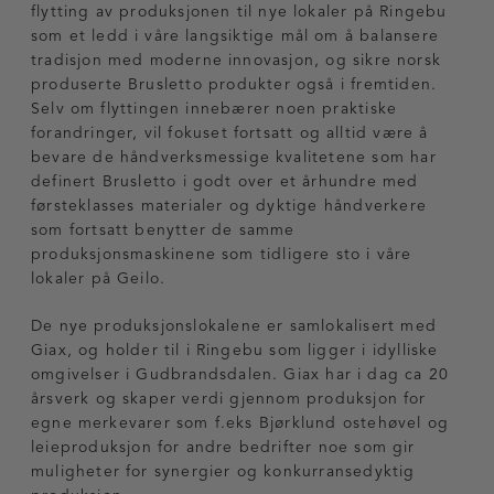
flytting av produksjonen til nye lokaler på Ringebu
som et ledd i våre langsiktige mål om å balansere
tradisjon med moderne innovasjon, og sikre norsk
produserte Brusletto produkter også i fremtiden.
Selv om flyttingen innebærer noen praktiske
forandringer, vil fokuset fortsatt og alltid være å
bevare de håndverksmessige kvalitetene som har
definert Brusletto i godt over et århundre med
førsteklasses materialer og dyktige håndverkere
som fortsatt benytter de samme
produksjonsmaskinene som tidligere sto i våre
lokaler på Geilo.
De nye produksjonslokalene er samlokalisert med
Giax, og holder til i Ringebu som ligger i idylliske
omgivelser i Gudbrandsdalen. Giax har i dag ca 20
årsverk og skaper verdi gjennom produksjon for
egne merkevarer som f.eks Bjørklund ostehøvel og
leieproduksjon for andre bedrifter noe som gir
muligheter for synergier og konkurransedyktig