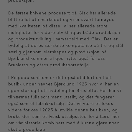
produksjon.
De første knivene produsert på Giax har allerede
blitt rullet ut i markedet og vi er svært fornøyde
med kvaliteten på disse. Vi ser allerede store
muligheter for videre utvikling av både produksjon
og produktutvikling i samarbeid med Giax. Det er
tydelig at deres særskilte kompetanse på tre og stål
særlig gjennom eierskapet og produksjon på
Bjørklund kommer til god nytte også for oss i
Brusletto og våres produktportefølje.
I Ringebu sentrum er det også etablert en flott
butikk under navnet Bjørklund 1925 hvor vi har en
egen stor og flott avdeling for Brusletto. Her har vi
tilnærmet fullt sortiment utstilt, og det fungerer
også som et fabrikkutsalg. Det vil være et fokus
videre for oss i 2025 å utvikle denne butikken, og
bruke den som et fysisk utsalgssted for å lære mer
om vår historie kombinert med å kunne gjøre noen
ekstra gode kjøp.