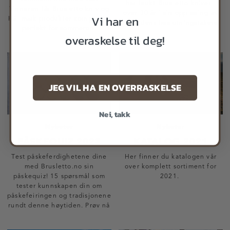
har brukt Brusletto kniver i
Vinneren får Brusletto kniv og
over 30 år i sin opplæring av
Vi har en
Hällmark produkter som passer
fremtidens beslutningstakere.
perfekt for sommeren.
overaskelse til deg!
JEG VIL HA EN OVERRASKELSE
Nei, takk
Nyheter
Nyheter
PÅSKEQUIZ 2023
KATALOG 2021
Test påskeferdighetene dine
Her finner du katalogen vår
med Brusletto.no sin
over komplett sortiment for
påskequiz! 15 spørsmål som
2021.
tester kunnskapen din om
påskefeiringen og tradisjonene
rundt denne høytiden. Prøv nå
og se om du kan få full score!