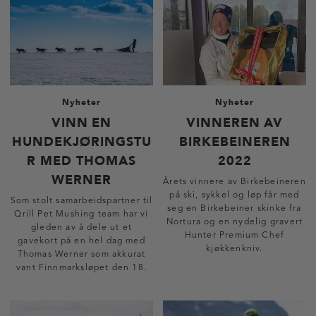
Nyheter
Nyheter
VINN EN
VINNEREN AV
HUNDEKJØRINGSTU
BIRKEBEINEREN
R MED THOMAS
2022
WERNER
Årets vinnere av Birkebeineren
på ski, sykkel og løp får med
Som stolt samarbeidspartner til
seg en Birkebeiner skinke fra
Qrill Pet Mushing team har vi
Nortura og en nydelig gravert
gleden av å dele ut et
Hunter Premium Chef
gavekort på en hel dag med
kjøkkenkniv.
Thomas Werner som akkurat
vant Finnmarksløpet den 18.
Mars 2022.