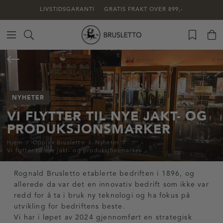
LIVSTIDSGARANTI
GRATIS FRAKT OVER 899,-
NYHETER
VI FLYTTER TIL NYE JAKT- OG
PRODUKSJONSMARKER
Hjem
Opplev Brusletto
Nyheter
Vi flytter til nye jakt- og produksjonsmarker
Rognald Brusletto etablerte bedriften i 1896, og
allerede da var det en innovativ bedrift som ikke var
redd for å ta i bruk ny teknologi og ha fokus på
utvikling for bedriftens beste.
Vi har i løpet av 2024 gjennomført en strategisk