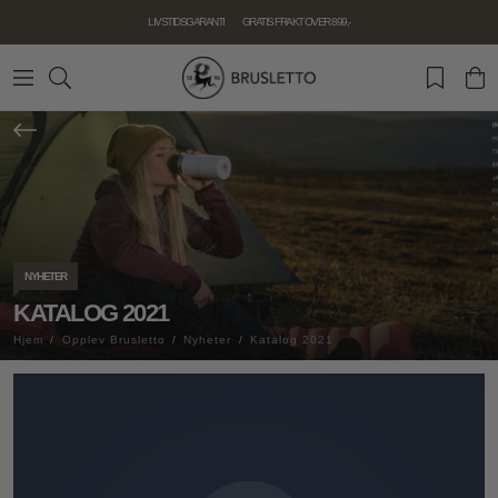
LIVSTIDSGARANTI
GRATIS FRAKT OVER 899,-
NYHETER
KATALOG 2021
Hjem
Opplev Brusletto
Nyheter
Katalog 2021