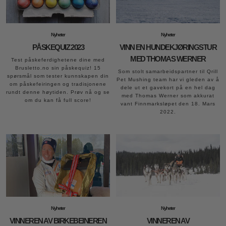
Nyheter
Nyheter
PÅSKEQUIZ 2023
VINN EN HUNDEKJØRINGSTUR
MED THOMAS WERNER
Test påskeferdighetene dine med
Brusletto.no sin påskequiz! 15
Som stolt samarbeidspartner til Qrill
spørsmål som tester kunnskapen din
Pet Mushing team har vi gleden av å
om påskefeiringen og tradisjonene
dele ut et gavekort på en hel dag
rundt denne høytiden. Prøv nå og se
med Thomas Werner som akkurat
om du kan få full score!
vant Finnmarksløpet den 18. Mars
2022.
Nyheter
Nyheter
VINNEREN AV BIRKEBEINEREN
VINNEREN AV