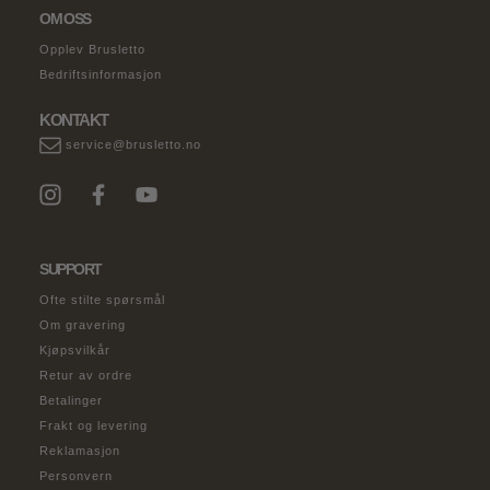
OM OSS
Opplev Brusletto
Bedriftsinformasjon
KONTAKT
service@brusletto.no
SUPPORT
Ofte stilte spørsmål
Om gravering
Kjøpsvilkår
Retur av ordre
Betalinger
Frakt og levering
Reklamasjon
Personvern