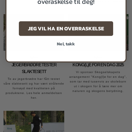
overaskelse til deg!
tradisjon med moderne innovasjon.
JEG VIL HA EN OVERRASKELSE
Nei, takk
Nyheter
Nyheter
JEGERBRØDRE TESTER
KONG(L)E FOR EN DAG 2025
SLAKTESETT
Vi sponser Skogselskapets
arrangement "Kong(l)e for en dag",
To av jegerbrødre har fått testet
som tar med tusenvis av skolebarn
våre slaktesett og har vært strålende
ut i skogen for å lære mer om
fornøyd med kvaliteten på
naturen og skogens betydning.
produktene. Les hele anmeldelsen
her.