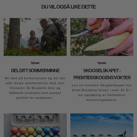
DU VIL OGSÅ LIKE DETTE
Nyheter
Nyheter
DEL DITT SOMMERMINNE
SKOGSELSKAPET -
FREMTIDSSKOGENS VOKTER
Bli med på konkurransen og del ditt
aller beste sommerminne med oss!
Les om hvordan Skogselskapet har
Vinneren får Brusletto kniv og
brukt Brusletto kniver i over 30 år i
Hällmark produkter som passer
sin opplæring av fremtidens
perfekt for sommeren.
beslutningstakere.