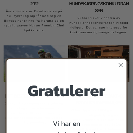
2022
HUNDEKJØRINGSKONKURRAN
SEN
Årets vinnere av Birkebeineren på
ski, sykkel og løp får med seg en
Vi har trukket vinneren av
Birkebeiner skinke fra Nortura og en
hundekjøringskonkurransen vi holdt
nydelig gravert Hunter Premium Chef
tidligere. Det var stor interesse for
kjøkkenkniv.
konkurransen og mange deltagere.
Gratulerer
Nyheter
Nyheter
DITT BESTE BRUSLETTO MINNE
VI FLYTTER TIL NYE JAKT- OG
PRODUKSJONSMARKER
Oppdag inspirerende turhistorier og
del ditt eget beste turminne på
Vi har i løpet av 2024 gjennomført
Brusletto.no. Utforsk naturen og
en strategisk flytting av
skap minner som varer livet ut med
Vi har en
produksjonen til nye lokaler på
våre produkter.
Ringebu som et ledd i våre
langsiktige mål om å balansere