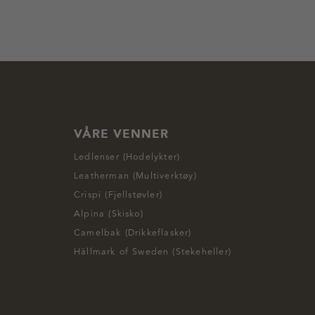
VÅRE VENNER
Ledlenser (Hodelykter)
Leatherman (Multiverktøy)
Crispi (Fjellstøvler)
Alpina (Skisko)
Camelbak (Drikkeflasker)
Hällmark of Sweden (Stekeheller)