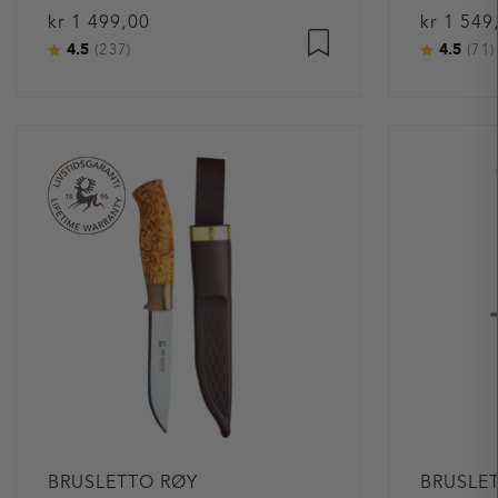
kr 1 499,00
kr 1 549
4.5
4.5
Karakter:
av 5 mulige
Karakter
(237)
(71)
BRUSLETTO RØY
BRUSLET