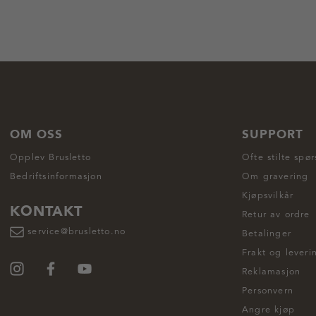
OM OSS
SUPPORT
Opplev Brusletto
Ofte stilte spø
Bedriftsinformasjon
Om gravering
Kjøpsvilkår
KONTAKT
Retur av ordre
service@brusletto.no
Betalinger
Frakt og leveri
Reklamasjon
Personvern
Angre kjøp