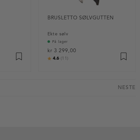
BRUSLETTO SØLVGUTTEN
Ekte sølv
På lager
kr 3 299,00
4.6
Karakter:
av 5 mulige
(11)
NESTE