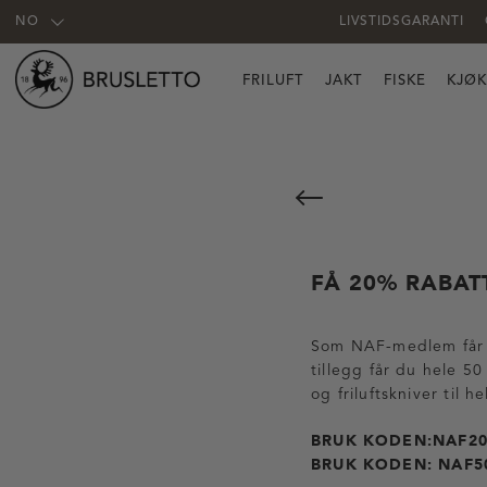
NO
LIVSTIDSGARANTI
FRILUFT
JAKT
FISKE
KJØ
FÅ 20% RABAT
Som NAF-medlem får du
tillegg får du hele 50
og friluftskniver til h
BRUK KODEN:NAF2
BRUK KODEN: NAF5