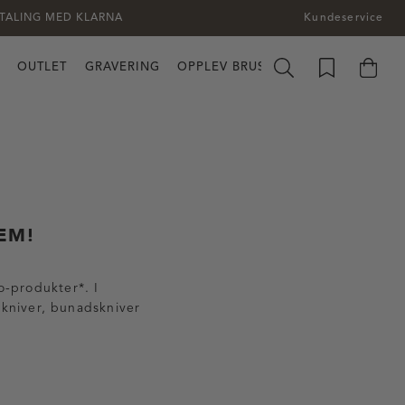
TALING MED KLARNA
Kundeservice
OUTLET
GRAVERING
OPPLEV BRUSLETTO
EM!
o-produkter*. I
lekniver, bunadskniver