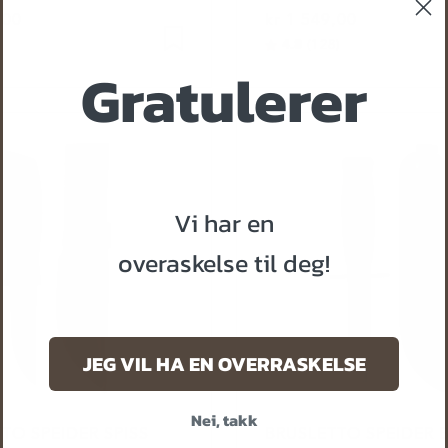
,00
kr 1 549,00
4.8
:
av 5 mulige
Karakter:
av 5 mulige
(128)
Gratulerer
Vi har en
overaskelse til deg!
JEG VIL HA EN OVERRASKELSE
Nei, takk
TO SPEIDER SPISS
BRUSLETTO SPEIDER 