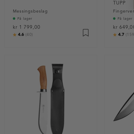
TUPP
Messingsbeslag
Fingerver
På lager
På lager
kr 1 799,00
kr 649,0
4.6
4.7
Karakter:
av 5 mulige
Karakter
(40)
(159