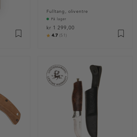
Fulltang, oliventre
På lager
kr 1 299,00
4.7
Karakter:
av 5 mulige
(51)