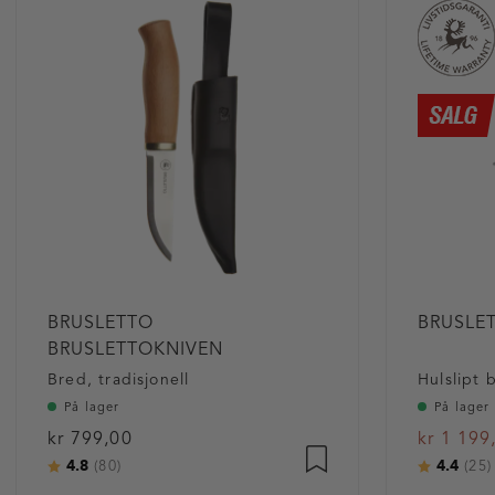
BRUSLETTO
BRUSLE
BRUSLETTOKNIVEN
Bred, tradisjonell
Hulslipt 
På lager
På lager
kr 799,00
kr 1 199
4.8
4.4
Karakter:
av 5 mulige
Karakter
(80)
(25)