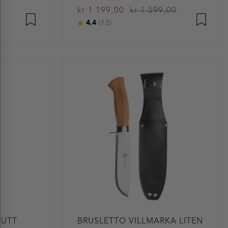
kr 1 199,00
kr 1 599,00
4.4
Karakter:
av 5 mulige
(12)
BUTT
BRUSLETTO VILLMARKA LITEN