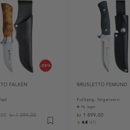
-25%
TTO FALKEN
BRUSLETTO FEMUND
blad
Fulltang, fingervern
På lager
,00
kr 1 599,00
kr 1 899,00
4.8
:
av 5 mulige
Karakter:
av 5 mulige
(47)