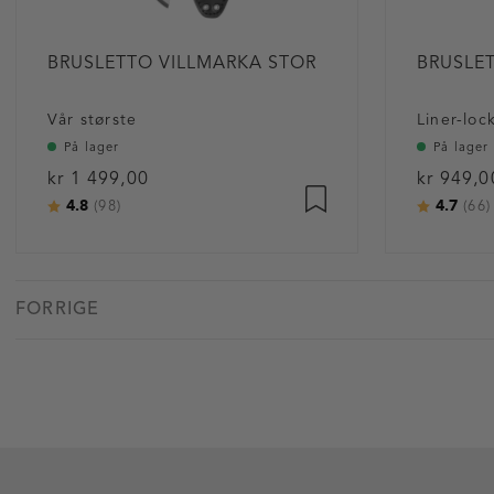
BRUSLETTO VILLMARKA STOR
BRUSLET
Vår største
Liner-loc
På lager
På lager
kr 1 499,00
kr 949,0
4.8
4.7
Karakter:
av 5 mulige
Karakter
(98)
(66)
FORRIGE