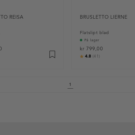
TO REISA
BRUSLETTO LIERNE
k
Flatslipt blad
På lager
0
kr 799,00
4.8
:
av 5 mulige
Karakter:
av 5 mulige
(41)
1