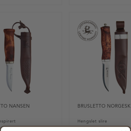
TTO NANSEN
BRUSLETTO NORGESK
spirert
Hengslet slire
På lager