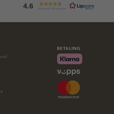
4.6
Basert på 182 stemmer
BETALING
rsmål
ng