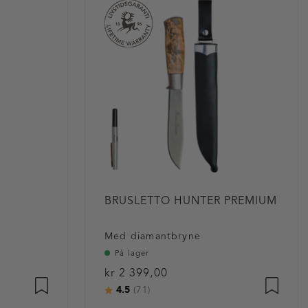
BRUSLETTO HUNTER PREMIUM
Med diamantbryne
På lager
kr 2 399,00
4.5
Karakter:
av 5 mulige
(71)