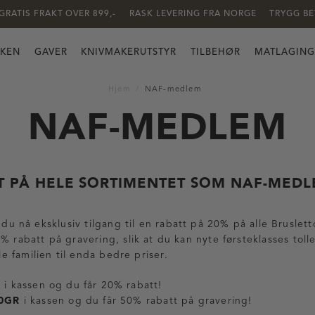
GRATIS FRAKT OVER 899,-
RASK LEVERING FRA NORGE
TRYGG BE
KKEN
GAVER
KNIVMAKERUTSTYR
TILBEHØR
MATLAGING
Hjem
NAF-medlem
NAF-MEDLEM
T PÅ HELE SORTIMENTET SOM NAF-MEDL
 nå eksklusiv tilgang til en rabatt på 20% på alle Bruslett
 % rabatt på gravering, slik at du kan nyte førsteklasses tol
ele familien til enda bedre priser.
0
i kassen og du får 20% rabatt!
0GR
i kassen og du får 50% rabatt på gravering!