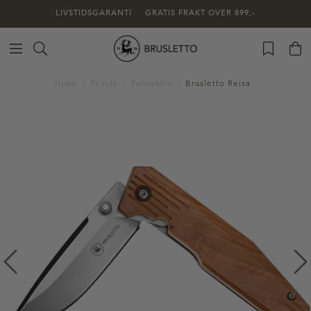
LIVSTIDSGARANTI
GRATIS FRAKT OVER 899,-
Hjem
Friluft
Foldekniv
Brusletto Reisa