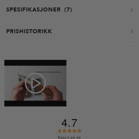
SPESIFIKASJONER
7
PRISHISTORIKK
4.7
K
a
Basert på 66