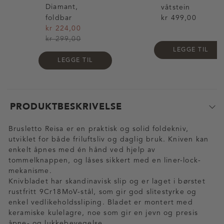
Diamant,
våtstein
foldbar
kr 499,00
kr 224,00
kr 299,00
LEGGE TIL
LEGGE TIL
PRODUKTBESKRIVELSE
Brusletto Reisa er en praktisk og solid foldekniv,
utviklet for både friluftsliv og daglig bruk. Kniven kan
enkelt åpnes med én hånd ved hjelp av
tommelknappen, og låses sikkert med en liner-lock-
mekanisme.
Knivbladet har skandinavisk slip og er laget i børstet
rustfritt 9Cr18MoV-stål, som gir god slitestyrke og
enkel vedlikeholdssliping. Bladet er montert med
keramiske kulelagre, noe som gir en jevn og presis
åpne- og lukkebevegelse.