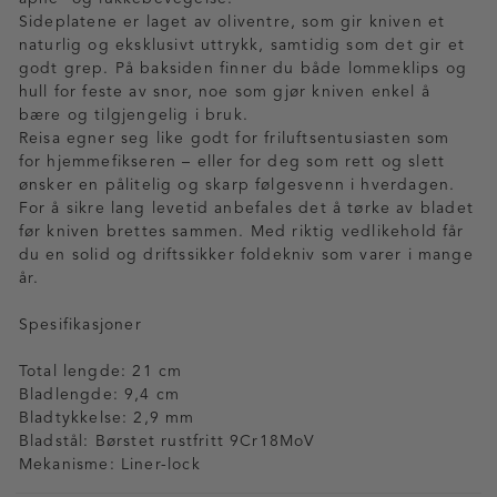
Sideplatene er laget av oliventre, som gir kniven et
naturlig og eksklusivt uttrykk, samtidig som det gir et
godt grep. På baksiden finner du både lommeklips og
hull for feste av snor, noe som gjør kniven enkel å
bære og tilgjengelig i bruk.
Reisa egner seg like godt for friluftsentusiasten som
for hjemmefikseren – eller for deg som rett og slett
ønsker en pålitelig og skarp følgesvenn i hverdagen.
For å sikre lang levetid anbefales det å tørke av bladet
før kniven brettes sammen. Med riktig vedlikehold får
du en solid og driftssikker foldekniv som varer i mange
år.
Spesifikasjoner
Total lengde: 21 cm
Bladlengde: 9,4 cm
Bladtykkelse: 2,9 mm
Bladstål: Børstet rustfritt 9Cr18MoV
Mekanisme: Liner-lock