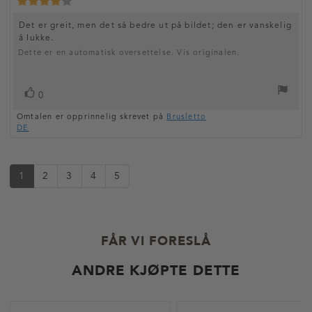
K
f
a
f
a
i
a
s
t
e
a
l
r
r
O
Det er greit, men det så bedre ut på bildet; den er vanskelig
t
o
t
e
a
f
t
d
å lukke.
m
k
o
e
a
Dette er en automatisk oversettelse. Vis originalen.
t
t
r
r
t
k
:
e
o
a
j
:
r
l
ø
:
L
s
p
0
e
4
:
t
i
.
t
Omtalen er opprinnelig skrevet på
Brusletto
e
k
0
e
DE
m
a
e
k
v
m
r
5
s
e
m
t
r
1
2
3
4
5
u
:
l
i
g
e
FÅR VI FORESLÅ
ANDRE KJØPTE DETTE