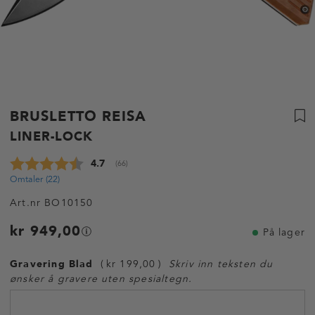
BRUSLETTO REISA
LINER-LOCK
Gjennomsnittskarakter:
4.7
(
stemmer:
66
)
Omtaler (
22
)
Art.nr
BO10150
kr 949,00
På lager
Gravering Blad
kr 199,00
Skriv inn teksten du
ønsker å gravere uten spesialtegn.