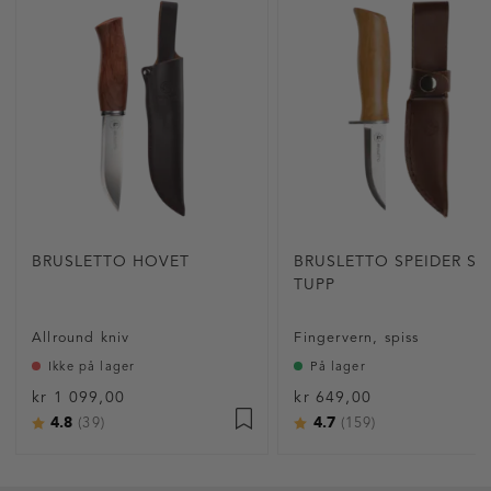
BRUSLETTO HOVET
BRUSLETTO SPEIDER SP
TUPP
Allround kniv
Fingervern, spiss
Ikke på lager
På lager
kr 1 099,00
kr 649,00
4.8
4.7
Karakter:
av 5 mulige
Karakter:
av 5 mulige
(39)
(159)