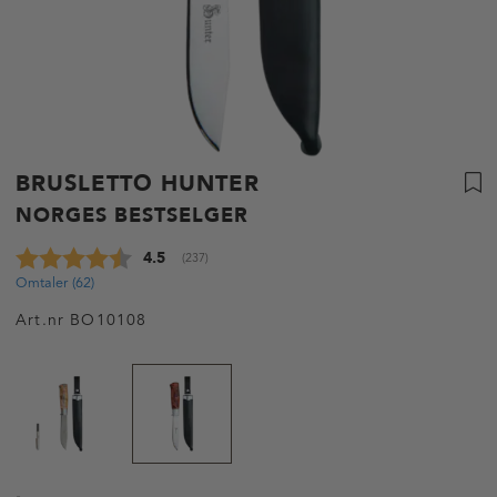
BRUSLETTO HUNTER
NORGES BESTSELGER
Gjennomsnittskarakter:
4.5
(
stemmer:
237
)
Omtaler (
62
)
Art.nr
BO10108