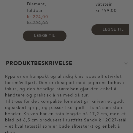
Diamant,
våtstein
foldbar
kr 499,00
kr 224,00
kr 299,00
LEGGE TIL
LEGGE TIL
PRODUKTBESKRIVELSE
Rypa er en kompakt og allsidig kniv, spesielt utviklet
for småviltjakt. Den er designet med jegerens behov i
fokus, og den hendige størrelsen gjør den enkel å
håndtere og praktisk å ha med på tur.
Til tross for det kompakte formatet gir kniven et godt
og sikkert grep, og passer like godt til små som store
hender. Kniven har en totallengde på 17,2 cm, med et
blad på 6,5 cm produsert i rustfritt Sandvik 12C27-stål
– et kvalitetsstål som er både slitesterkt og enkelt å
slipe.