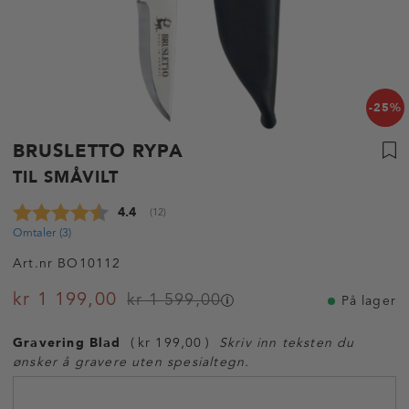
-25%
BRUSLETTO RYPA
TIL SMÅVILT
Gjennomsnittskarakter:
4.4
(
stemmer:
12
)
Omtaler (
3
)
Art.nr
BO10112
kr 1 199,00
kr 1 599,00
På lager
Gravering Blad
kr 199,00
Skriv inn teksten du
ønsker å gravere uten spesialtegn.