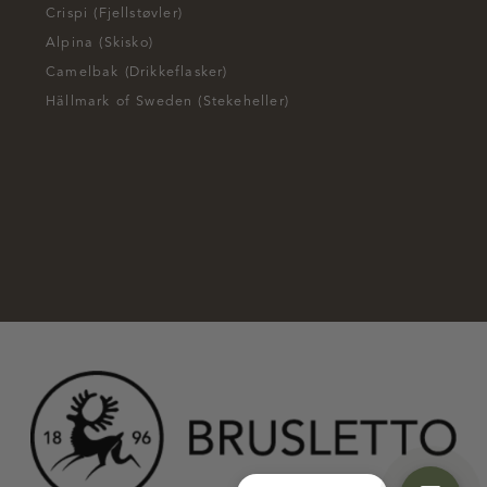
Crispi (Fjellstøvler)
Alpina (Skisko)
Camelbak (Drikkeflasker)
Hällmark of Sweden (Stekeheller)