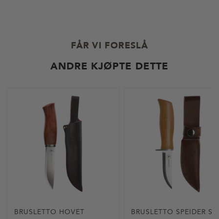
k
v
r
5
s
m
t
u
:
l
FÅR VI FORESLÅ
i
g
e
ANDRE KJØPTE DETTE
BRUSLETTO HOVET
BRUSLETTO SPEIDER SP