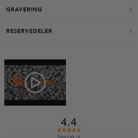
GRAVERING
RESERVEDELER
4.4
K
a
Basert på 12