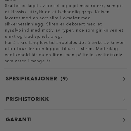
Skaftet er laget av beiset og oljet masurbjørk, som gir
et klassisk uttrykk og et behagelig grep. Kniven
leveres med en sort slire i okselær med
sikkerhetsinnlegg. Sliren er dekorert med et
nysølvbånd med motiv av ryper, noe som gir kniven et
unikt og tradisjonelt preg.
For å sikre lang levetid anbefales det å tørke av kniven
etter bruk før den legges tilbake i sliren. Med riktig
vedlikehold får du en liten, men pålitelig kvalitetskniv
som varer i mange år.
SPESIFIKASJONER
9
PRISHISTORIKK
GARANTI