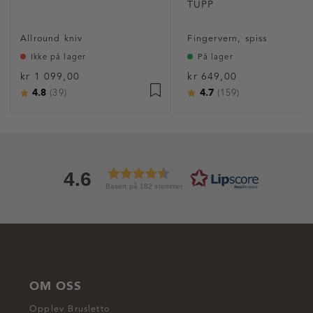
TUPP
Allround kniv
Fingervern, spiss
Ikke på lager
På lager
kr 1 099,00
kr 649,00
4.8
4.7
Karakter:
av 5 mulige
Karakter:
av 5 mulige
(39)
(159)
4.6
Basert på 182 stemmer
OM OSS
Opplev Brusletto