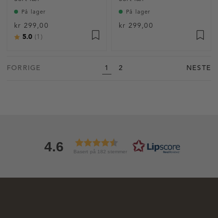
På lager
På lager
kr 299,00
kr 299,00
5.0
Karakter:
av 5 mulige
(1)
FORRIGE
1
2
NESTE
4.6
Basert på 182 stemmer