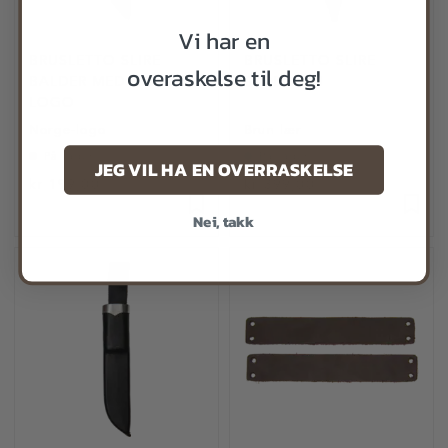
Vi har en
BRUSLETTO SLIRE
BRUSLETTO SLIRE
overaskelse til deg!
BALDER MED NORGE
SYDPOLEN
LOGO
Norge-logo
Brun lær
På lager
På lager
JEG VIL HA EN OVERRASKELSE
kr 199,00
kr 399,00
Nei, takk