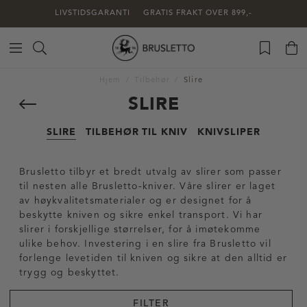
LIVSTIDSGARANTI
GRATIS FRAKT OVER 899,-
Hjem
Tilbehør
Slire
SLIRE
SLIRE
TILBEHØR TIL KNIV
KNIVSLIPER
Brusletto tilbyr et bredt utvalg av slirer som passer
til nesten alle Brusletto-kniver. Våre slirer er laget
av høykvalitetsmaterialer og er designet for å
beskytte kniven og sikre enkel transport. Vi har
slirer i forskjellige størrelser, for å imøtekomme
ulike behov. Investering i en slire fra Brusletto vil
forlenge levetiden til kniven og sikre at den alltid er
trygg og beskyttet.
FILTER