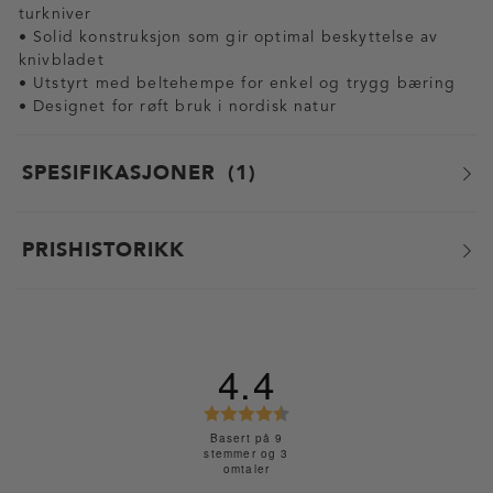
turkniver
• Solid konstruksjon som gir optimal beskyttelse av
knivbladet
• Utstyrt med beltehempe for enkel og trygg bæring
• Designet for røft bruk i nordisk natur
SPESIFIKASJONER
1
PRISHISTORIKK
4.4
K
a
Basert på 9
stemmer og 3
r
omtaler
a