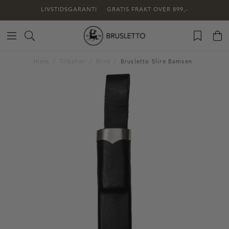
LIVSTIDSGARANTI
GRATIS FRAKT OVER 899,-
Hjem
Tilbehør
Slire
Brusletto Slire Bamsen