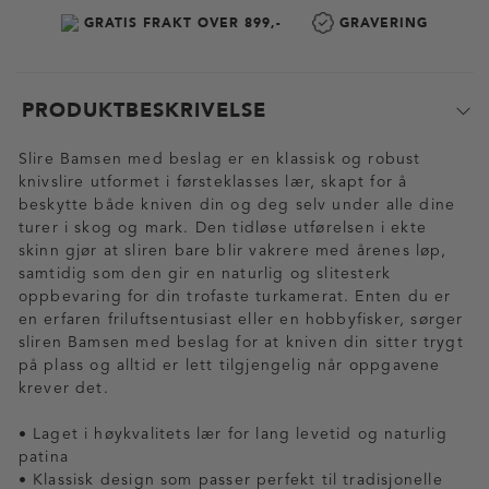
GRATIS FRAKT OVER 899,-
GRAVERING
PRODUKTBESKRIVELSE
Slire Bamsen med beslag er en klassisk og robust
knivslire utformet i førsteklasses lær, skapt for å
beskytte både kniven din og deg selv under alle dine
turer i skog og mark. Den tidløse utførelsen i ekte
skinn gjør at sliren bare blir vakrere med årenes løp,
samtidig som den gir en naturlig og slitesterk
oppbevaring for din trofaste turkamerat. Enten du er
en erfaren friluftsentusiast eller en hobbyfisker, sørger
sliren Bamsen med beslag for at kniven din sitter trygt
på plass og alltid er lett tilgjengelig når oppgavene
krever det.
• Laget i høykvalitets lær for lang levetid og naturlig
patina
• Klassisk design som passer perfekt til tradisjonelle