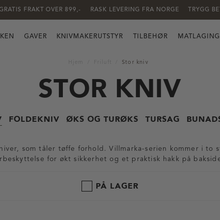
GRATIS FRAKT OVER 899,-
RASK LEVERING FRA NORGE
TRYGG BE
KKEN
GAVER
KNIVMAKERUTSTYR
TILBEHØR
MATLAGING
Hjem
Friluft
Stor kniv
STOR KNIV
V
FOLDEKNIV
ØKS OG TURØKS
TURSAG
BUNAD
niver, som tåler tøffe forhold. Villmarka-serien kommer i to s
rbeskyttelse for økt sikkerhet og et praktisk hakk på baksid
PÅ LAGER