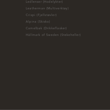
Ledlenser (Hodelykter)
Leatherman (Multiverktøy)
Crispi (Fjellstøvler)
Alpina (Skisko)
Camelbak (Drikkeflasker)
Hällmark of Sweden (Stekeheller)