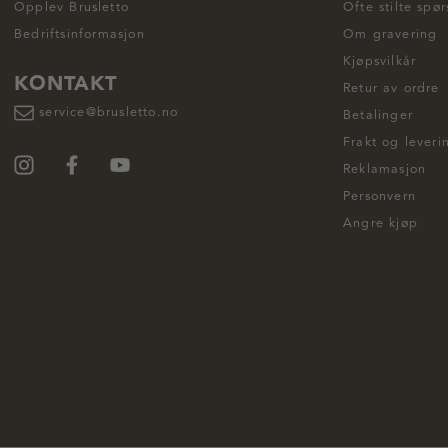
Opplev Brusletto
Ofte stilte spø
Bedriftsinformasjon
Om gravering
Kjøpsvilkår
KONTAKT
Retur av ordre
service@brusletto.no
Betalinger
Frakt og leveri
Reklamasjon
Personvern
Angre kjøp