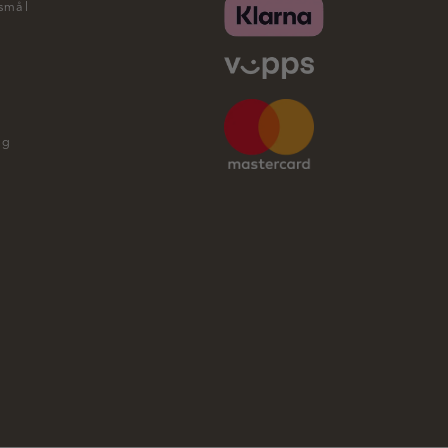
rsmål
ng