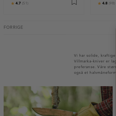
4.7
4.8
Karakter:
av 5 mulige
Karakter
(51)
(98)
FORRIGE
Vi har solide, krafti
Villmarka-kniver er l
preferanse. Våre stør
også et halvmåneforme