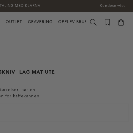
TALING MED KLARNA
Kundeservice
OUTLET
GRAVERING
OPPLEV BRUSLETTO
SKNIV
LAG MAT UTE
tørrelser, har en
en for kaffekannen.