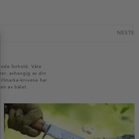
NESTE
vende forhold. Våre
ter, avhengig av din
Villmarka-knivene har
en av bålet.