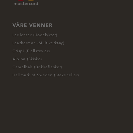
VÅRE VENNER
Ledlenser (Hodelykter)
Leatherman (Multiverktøy)
Crispi (Fjellstøvler)
Alpina (Skisko)
Camelbak (Drikkeflasker)
Hällmark of Sweden (Stekeheller)