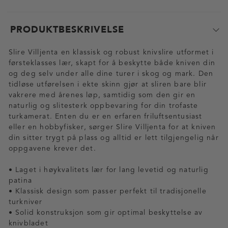
PRODUKTBESKRIVELSE
Slire Villjenta en klassisk og robust knivslire utformet i
førsteklasses lær, skapt for å beskytte både kniven din
og deg selv under alle dine turer i skog og mark. Den
tidløse utførelsen i ekte skinn gjør at sliren bare blir
vakrere med årenes løp, samtidig som den gir en
naturlig og slitesterk oppbevaring for din trofaste
turkamerat. Enten du er en erfaren friluftsentusiast
eller en hobbyfisker, sørger Slire Villjenta for at kniven
din sitter trygt på plass og alltid er lett tilgjengelig når
oppgavene krever det.
• Laget i høykvalitets lær for lang levetid og naturlig
patina
• Klassisk design som passer perfekt til tradisjonelle
turkniver
• Solid konstruksjon som gir optimal beskyttelse av
knivbladet