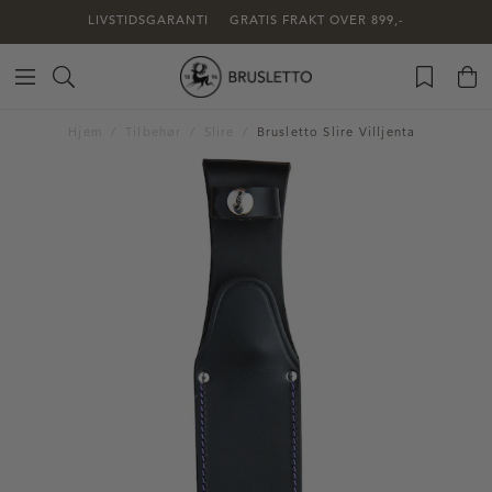
LIVSTIDSGARANTI
GRATIS FRAKT OVER 899,-
Hjem
Tilbehør
Slire
Brusletto Slire Villjenta