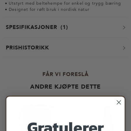
• Utstyrt med beltehempe for enkel og trygg bæring
• Designet for røft bruk i nordisk natur
SPESIFIKASJONER
1
PRISHISTORIKK
FÅR VI FORESLÅ
ANDRE KJØPTE DETTE
Gratulerer