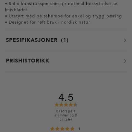
• Solid konstruksjon som gir optimal beskyttelse av
knivbladet
• Utstyrt med beltehempe for enkel og trygg bæring
• Designet for røft bruk i nordisk natur
SPESIFIKASJONER
1
PRISHISTORIKK
4.5
K
a
Basert på 2
stemmer og 2
r
omtaler
a
stemmer
Karakter: 5 av 5 mulige
1
k