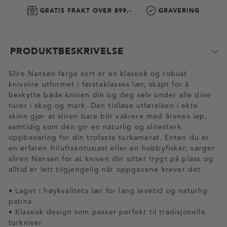
GRATIS FRAKT OVER 899,-
GRAVERING
PRODUKTBESKRIVELSE
Slire Nansen farge sort er en klassisk og robust
knivslire utformet i førsteklasses lær, skapt for å
beskytte både kniven din og deg selv under alle dine
turer i skog og mark. Den tidløse utførelsen i ekte
skinn gjør at sliren bare blir vakrere med årenes løp,
samtidig som den gir en naturlig og slitesterk
oppbevaring for din trofaste turkamerat. Enten du er
en erfaren friluftsentusiast eller en hobbyfisker, sørger
sliren Nansen for at kniven din sitter trygt på plass og
alltid er lett tilgjengelig når oppgavene krever det.
• Laget i høykvalitets lær for lang levetid og naturlig
patina
• Klassisk design som passer perfekt til tradisjonelle
turkniver