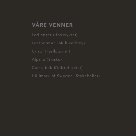
VÅRE VENNER
Ledlenser (Hodelykter)
Leatherman (Multiverktøy)
Crispi (Fjellstøvler)
Alpina (Skisko)
Camelbak (Drikkeflasker)
Hällmark of Sweden (Stekeheller)