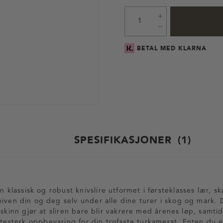
BETAL MED KLARNA
SPESIFIKASJONER
1
en klassisk og robust knivslire utformet i førsteklasses lær, sk
iven din og deg selv under alle dine turer i skog og mark. 
 skinn gjør at sliren bare blir vakrere med årenes løp, samti
litesterk oppbevaring for din trofaste turkamerat. Enten du e