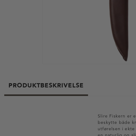
PRODUKTBESKRIVELSE
Slire Fiskern er 
beskytte både kn
utførelsen i ekte
en naturlig og s