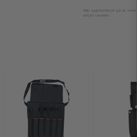
Vær oppmerksom på at noen ku
antall reviews.