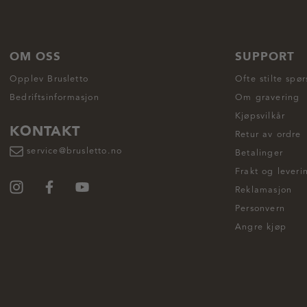
OM OSS
SUPPORT
Opplev Brusletto
Ofte stilte spø
Bedriftsinformasjon
Om gravering
Kjøpsvilkår
KONTAKT
Retur av ordre
service@brusletto.no
Betalinger
Frakt og leveri
Reklamasjon
Personvern
Angre kjøp