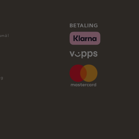
BETALING
rsmål
ng