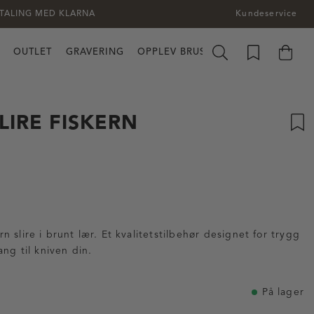
TALING MED KLARNA
Kundeservice
OUTLET
GRAVERING
OPPLEV BRUSLETTO
LIRE FISKERN
tskarakter:
:
rn slire i brunt lær. Et kvalitetstilbehør designet for trygg
ng til kniven din.
På lager