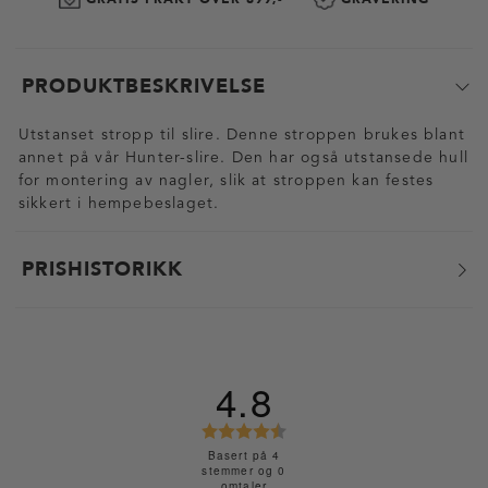
PRODUKTBESKRIVELSE
Utstanset stropp til slire. Denne stroppen brukes blant
annet på vår Hunter-slire. Den har også utstansede hull
for montering av nagler, slik at stroppen kan festes
sikkert i hempebeslaget.
PRISHISTORIKK
4.8
K
a
Basert på 4
stemmer og 0
r
omtaler