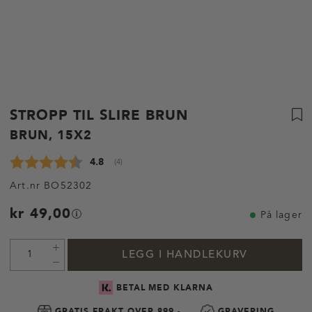
STROPP TIL SLIRE BRUN
BRUN, 15X2
Gjennomsnittskarakter:
4.8
(
stemmer:
4
)
Art.nr
BO52302
kr 49,00
På lager
LEGG I HANDLEKURV
BETAL MED KLARNA
GRATIS FRAKT OVER 899,-
GRAVERING