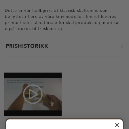
Dette er vår fjellbjørk, et klassisk skaftemne som
benyttes i flere av våre knivmodeller. Emnet leveres
primært som råmateriale for skaftproduksjon, men kan
også brukes til treskjæring.
PRISHISTORIKK
FÅR VI FORESLÅ