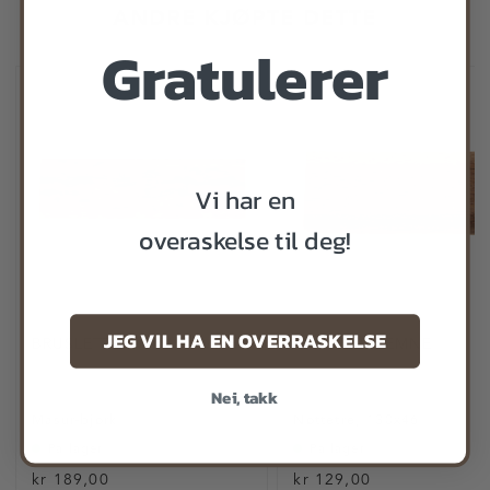
ANDRE KJØPTE DETTE
Gratulerer
Vi har en
overaskelse til deg!
JEG VIL HA EN OVERRASKELSE
BRUSLETTO MASUREMNE
NØTTETRE EMNE
Nei, takk
Masur-bjørk
Nøttetre, 130x46
På lager
På lager
kr 189,00
kr 129,00