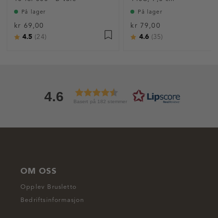
På lager
På lager
kr 69,00
kr 79,00
4.5
4.6
Karakter:
av 5 mulige
Karakter:
av 5 mulige
(24)
(35)
4.6
Basert på 182 stemmer
OM OSS
Opplev Brusletto
Bedriftsinformasjon