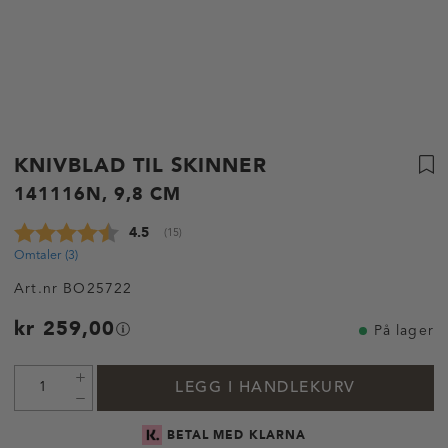
KNIVBLAD TIL SKINNER
141116N, 9,8 CM
Gjennomsnittskarakter:
4.5
(
stemmer:
15
)
Omtaler (
3
)
Art.nr
BO25722
kr 259,00
På lager
LEGG I HANDLEKURV
BETAL MED KLARNA