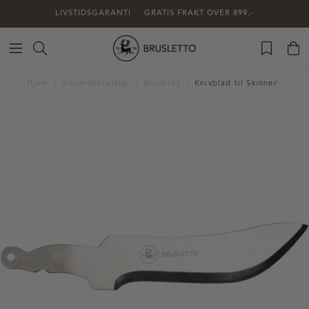
LIVSTIDSGARANTI
GRATIS FRAKT OVER 899,-
Hjem
Knivmakerutstyr
Knivblad
Knivblad til Skinner