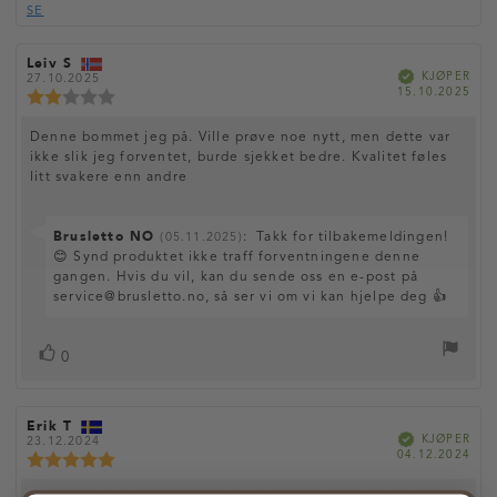
k
.
t
e
SE
m
0
e
e
m
a
r
k
v
Leiv S
e
F
O
5
V
s
KJØPER
o
m
27.10.2025
r
e
r
D
m
15.10.2025
r
t
K
i
t
f
a
f
a
i
u
a
s
t
e
:
a
l
l
r
r
O
Denne bommet jeg på. Ville prøve noe nytt, men dette var
t
o
t
e
i
a
f
t
d
ikke slik jeg forventet, burde sjekket bedre. Kvalitet føles
m
g
k
o
e
a
litt svakere enn andre
e
t
t
r
r
t
k
:
o
e
a
j
:
r
l
ø
S
Brusletto NO
:
Takk for tilbakemeldingen!
:
(05.11.2025)
p
e
v
2
😊 Synd produktet ikke traff forventningene denne
:
a
.
t
gangen. Hvis du vil, kan du sende oss en e-post på
0
r
service@brusletto.no, så ser vi om vi kan hjelpe deg 👍
e
a
f
k
v
r
5
s
L
a
s
0
m
t
:
t
i
u
:
e
l
k
i
m
Erik T
e
F
O
g
m
V
KJØPER
o
m
23.12.2024
e
r
e
r
D
04.12.2024
r
t
e
K
i
f
a
f
a
i
a
s
r
t
e
a
l
r
r
t