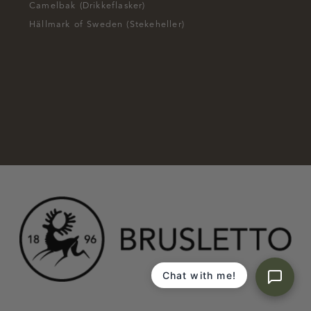
Camelbak (Drikkeflasker)
Hällmark of Sweden (Stekeheller)
Chat with me!