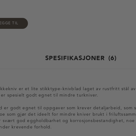
EGGE TIL
SPESIFIKASJONER
6
kkekniv er et lite stikktype-knivblad laget av rustfritt stål 
er spesielt godt egnet til mindre turkniver.
 er godt egnet til oppgaver som krever detaljarbeid, som 
noe som gjør det ideelt for mindre kniver brukt i friluftssa
for svært god eggholdbarhet og korrosjonsbestandighet, noe
 under krevende forhold.