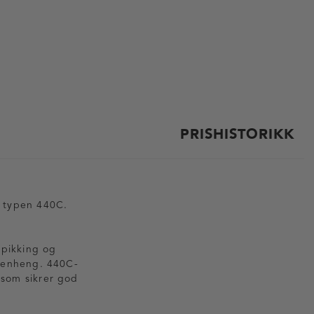
PRISHISTORIKK
av typen 440C.
spikking og
mmenheng. 440C-
 som sikrer god