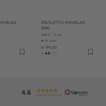
NIVBLAD
BRUSLETTO KNIVBLAD
ØRN
440C, 11cm
På lager
kr 99,00
4.5
ulige
Karakter:
av 5 mulige
(77)
4.6
Basert på 182 stemmer