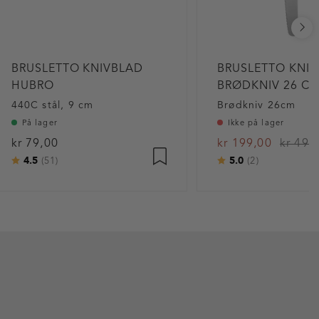
BRUSLETTO KNIVBLAD
BRUSLETTO KNI
HUBRO
BRØDKNIV 26 CM
440C stål, 9 cm
Brødkniv 26cm
På lager
Ikke på lager
kr 79,00
kr 199,00
kr 499
4.5
5.0
Karakter:
av 5 mulige
Karakter:
av 5 mulig
(51)
(2)