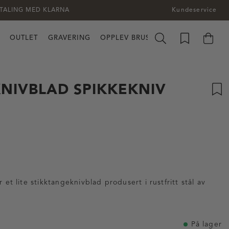
TALING MED KLARNA
Kundeservice
OUTLET
GRAVERING
OPPLEV BRUSLETTO
KNIVBLAD SPIKKEKNIV
tskarakter:
:
 et lite stikktangeknivblad produsert i rustfritt stål av
På lager