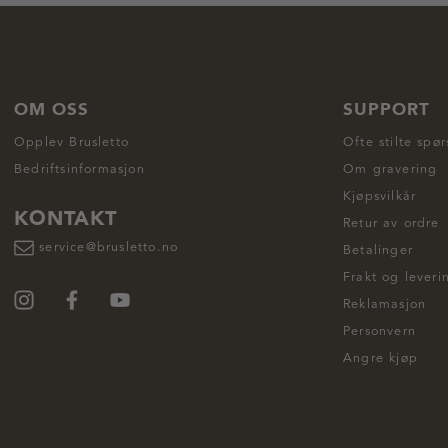
OM OSS
SUPPORT
Opplev Brusletto
Ofte stilte spø
Bedriftsinformasjon
Om gravering
Kjøpsvilkår
KONTAKT
Retur av ordre
service@brusletto.no
Betalinger
Frakt og leveri
Reklamasjon
Personvern
Angre kjøp