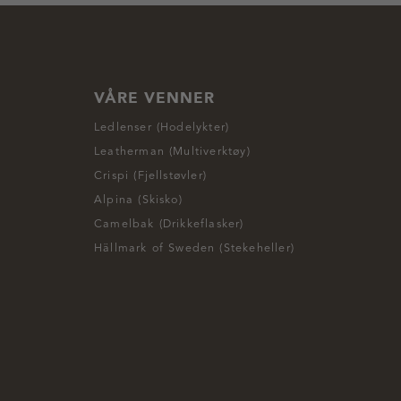
VÅRE VENNER
Ledlenser (Hodelykter)
Leatherman (Multiverktøy)
Crispi (Fjellstøvler)
Alpina (Skisko)
Camelbak (Drikkeflasker)
Hällmark of Sweden (Stekeheller)