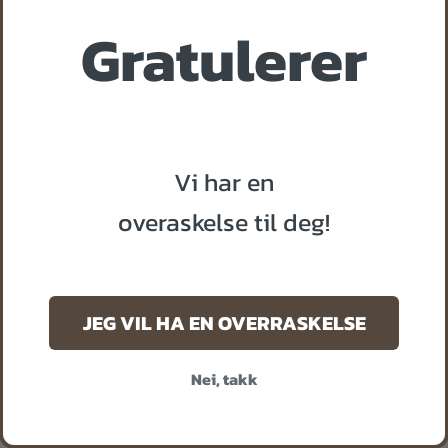
5
Gratulerer
m
u
.2025
l
i
g
 til bladet...
e
Vi har en
overaskelse til deg!
JEG VIL HA EN OVERRASKELSE
:
Tusen takk!
8.11.2024)
Nei, takk