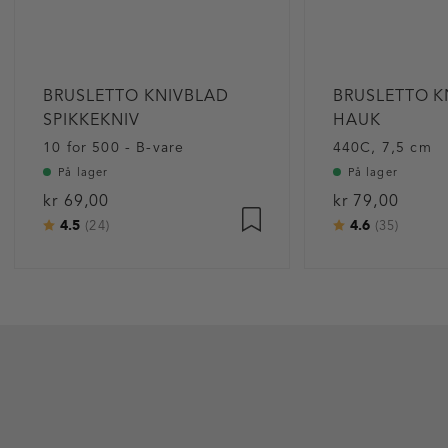
BRUSLETTO KNIVBLAD
BRUSLETTO K
SPIKKEKNIV
HAUK
10 for 500 - B-vare
440C, 7,5 cm
På lager
På lager
kr 69,00
kr 79,00
4.5
4.6
Karakter:
av 5 mulige
Karakter:
av 5 m
(24)
(35)