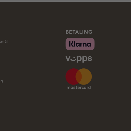
BETALING
rsmål
ng