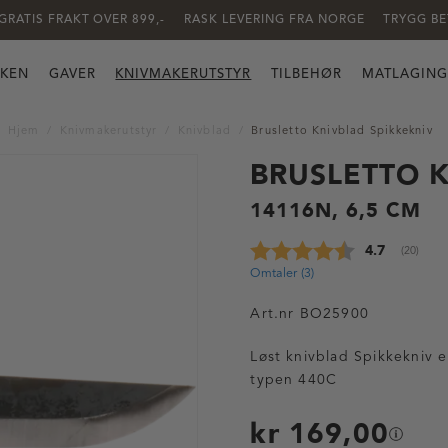
GRATIS FRAKT OVER 899,-
RASK LEVERING FRA NORGE
TRYGG BE
KKEN
GAVER
KNIVMAKERUTSTYR
TILBEHØR
MATLAGING
Hjem
Knivmakerutstyr
Knivblad
Brusletto Knivblad Spikkekniv
BRUSLETTO 
14116N, 6,5 CM
Gjennomsnit
4.7
(
stemmer
20
)
Omtaler (
3
)
Art.nr
BO25900
Løst knivblad Spikkekniv er
typen 440C
kr 169,00