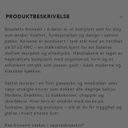
PRODUKTBESKRIVELSE
Brusletto Knivsett i 6 deler er et komplett sett for deg
som ønsker kvalitet, funksjonalitet og design i samme
pakke. Knivene er produsert i tysk stål med en hardhet
på 57±2 HRC – en stålkvalitet kjent for sin balanse
mellom skarphet og slitestyrke. Håndtakene er laget av
høykvalitets kompositt med ergonomisk form og et
sofistikert uttrykk som passer godt i både moderne og
klassiske kjøkken.
Settet leveres i en flott gaveeske og inneholder seks
nøye utvalgte kniver som dekker alle daglige behov:
filetkniv, brødkniv, to kokkekniver, chopper og
skrellekniv. Hver kniv er utviklet med tanke på
funksjon, grep og presisjon – slik at du får trygghet og
ytelse i hvert eneste kutt.
Kan knivene vaskes i oppvaskmaskin?