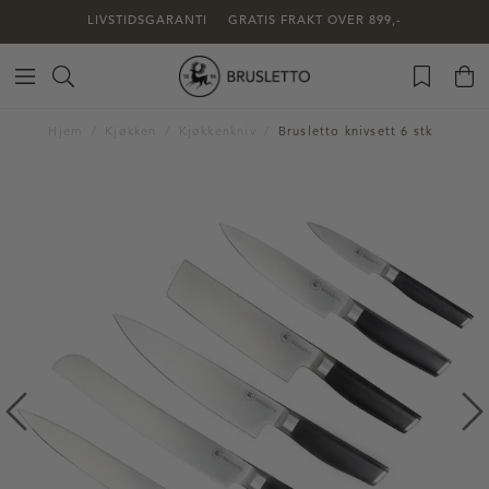
LIVSTIDSGARANTI
GRATIS FRAKT OVER 899,-
Hjem
Kjøkken
Kjøkkenkniv
Brusletto knivsett 6 stk