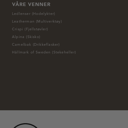
VÅRE VENNER
Ledlenser (Hodelykter)
Leatherman (Multiverktøy)
Crispi (Fjellstøvler)
Alpina (Skisko)
Camelbak (Drikkeflasker)
Hällmark of Sweden (Stekeheller)