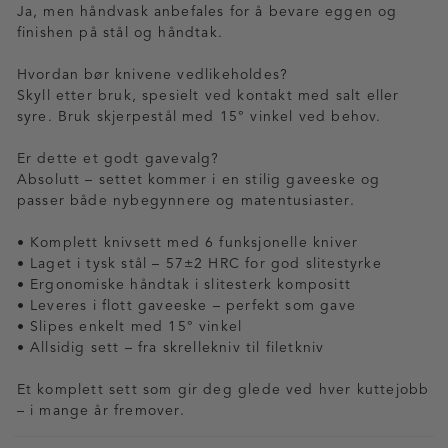
Ja, men håndvask anbefales for å bevare eggen og
finishen på stål og håndtak.
Hvordan bør knivene vedlikeholdes?
Skyll etter bruk, spesielt ved kontakt med salt eller
syre. Bruk skjerpestål med 15° vinkel ved behov.
Er dette et godt gavevalg?
Absolutt – settet kommer i en stilig gaveeske og
passer både nybegynnere og matentusiaster.
• Komplett knivsett med 6 funksjonelle kniver
• Laget i tysk stål – 57±2 HRC for god slitestyrke
• Ergonomiske håndtak i slitesterk kompositt
• Leveres i flott gaveeske – perfekt som gave
• Slipes enkelt med 15° vinkel
• Allsidig sett – fra skrellekniv til filetkniv
Et komplett sett som gir deg glede ved hver kuttejobb
– i mange år fremover.