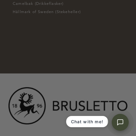
Camelbak (Drikkeflasker)
Hällmark of Sweden (Stekeheller)
Chat with me!