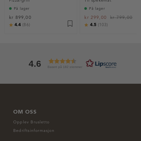
Pizza/grill
Til spekemat
På lager
På lager
kr 899,00
kr 299,00
kr 799,00
4.4
4.5
Karakter:
av 5 mulige
Karakter:
av 5 mulige
(86)
(103)
4.6
Basert på 182 stemmer
OM OSS
Opplev Brusletto
Bedriftsinformasjon