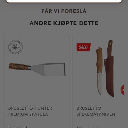
5
m
FÅR VI FORESLÅ
u
l
ANDRE KJØPTE DETTE
i
g
e
-6
BRUSLETTO HUNTER
BRUSLETTO
PREMIUM SPATULA
SPEKEMATKNIVEN