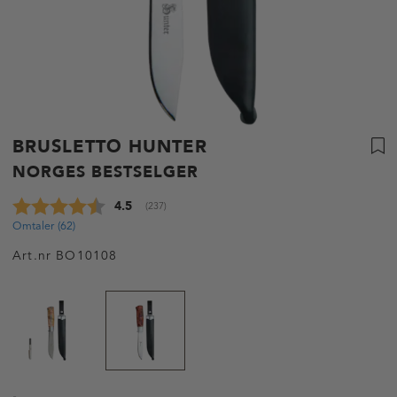
BRUSLETTO HUNTER
NORGES BESTSELGER
Gjennomsnittskarakter:
4.5
(
stemmer:
237
)
Omtaler (
62
)
Art.nr
BO10108