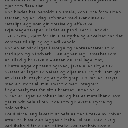
karakteristiske design og sine gode bruksegenskaper
gjennom flere tiår.
Knivbladet har beholdt sin smale, konslipte form siden
starten, og er i dag utformet med skandinavisk
rettslipt egg som gir presise og effektive
skjæreegenskaper. Bladet er produsert i Sandvik
12C27-stål, kjent for sin slitestyrke og enkelhet når det
kommer til sliping og vedlikehold.
Kniven er håndlaget i Norge og representerer solid
tradisjon og håndverk. Den egner seg utmerket som
en allsidig brukskniv – enten du skal lage mat,
tilrettelegge opptenningsved, jakte eller sløye fisk.
Skaftet er laget av beiset og oljet masurbjørk, som gir
et klassisk uttrykk og et godt grep. Kniven er utstyrt
med en støpt aluminiumsholk med integrert
fingerbeskytter for økt sikkerhet under bruk.
Sliren er laget av robust lær og har et metallbånd som
går rundt hele sliren, noe som gir ekstra styrke og
holdbarhet.
For å sikre lang levetid anbefales det å tørke av kniven
etter bruk før den legges tilbake i sliren. Med riktig
vedlikehold får du en pålitelig kvalitetskniv som vil