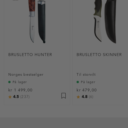
BRUSLETTO HUNTER
BRUSLETTO SKINNER
Norges bestselger
Til storvilt
På lager
På lager
kr 1 499,00
kr 479,00
4.5
4.8
Karakter:
av 5 mulige
Karakter:
av 5 mulige
(237)
(6)