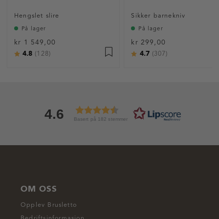
Hengslet slire
Sikker barnekniv
På lager
På lager
kr 1 549,00
kr 299,00
4.8
4.7
Karakter:
av 5 mulige
Karakter:
av 5 mulige
(128)
(307)
4.6
Basert på 182 stemmer
OM OSS
Opplev Brusletto
Bedriftsinformasjon