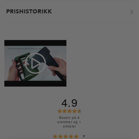
PRISHISTORIKK
4.9
K
a
Basert på 8
stemmer og 1
r
omtaler
a
stemmer
Karakter: 5 av 5 mulige
7
k