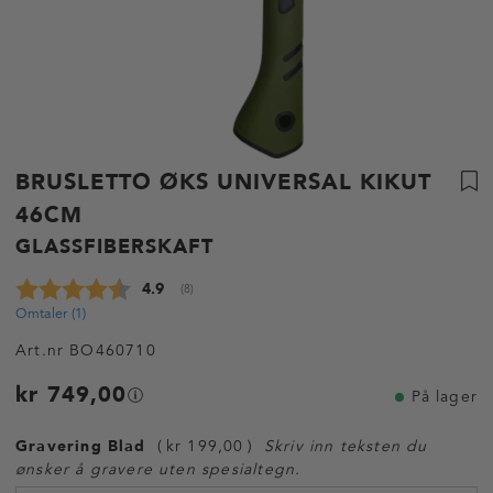
BRUSLETTO ØKS UNIVERSAL KIKUT
46CM
GLASSFIBERSKAFT
Gjennomsnittskarakter:
4.9
(
stemmer:
8
)
Omtaler (
1
)
Art.nr
BO460710
kr 749,00
På lager
Gravering Blad
kr 199,00
Skriv inn teksten du
ønsker å gravere uten spesialtegn.