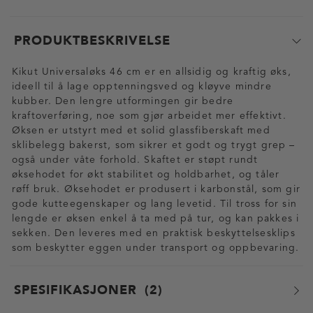
PRODUKTBESKRIVELSE
Kikut Universaløks 46 cm er en allsidig og kraftig øks,
ideell til å lage opptenningsved og kløyve mindre
kubber. Den lengre utformingen gir bedre
kraftoverføring, noe som gjør arbeidet mer effektivt.
Øksen er utstyrt med et solid glassfiberskaft med
sklibelegg bakerst, som sikrer et godt og trygt grep –
også under våte forhold. Skaftet er støpt rundt
øksehodet for økt stabilitet og holdbarhet, og tåler
røff bruk. Øksehodet er produsert i karbonstål, som gir
gode kutteegenskaper og lang levetid. Til tross for sin
lengde er øksen enkel å ta med på tur, og kan pakkes i
sekken. Den leveres med en praktisk beskyttelsesklips
som beskytter eggen under transport og oppbevaring.
SPESIFIKASJONER
2