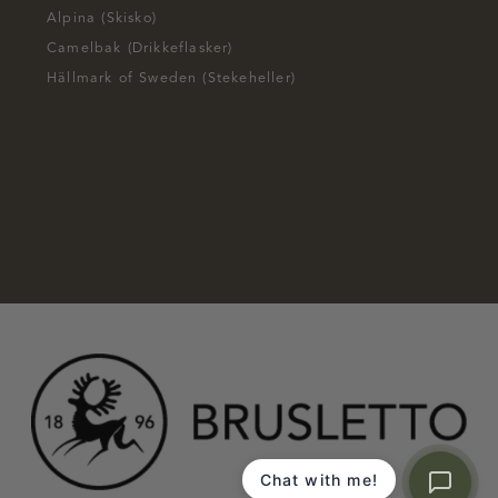
Alpina (Skisko)
Camelbak (Drikkeflasker)
Hällmark of Sweden (Stekeheller)
Chat with me!