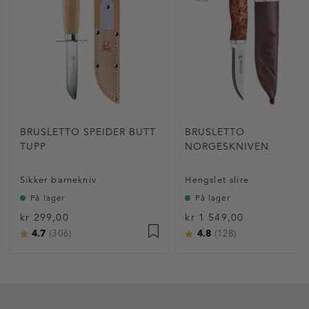
BRUSLETTO SPEIDER BUTT
BRUSLETTO
TUPP
NORGESKNIVEN
Sikker barnekniv
Hengslet slire
På lager
På lager
kr 299,00
kr 1 549,00
4.7
4.8
Karakter:
av 5 mulige
Karakter:
av 5 mulige
(306)
(128)