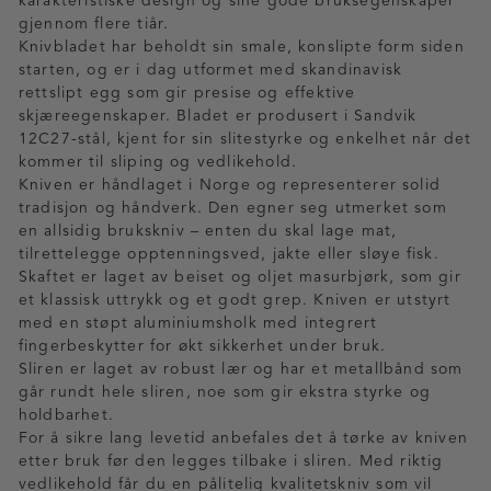
karakteristiske design og sine gode bruksegenskaper
gjennom flere tiår.
Knivbladet har beholdt sin smale, konslipte form siden
starten, og er i dag utformet med skandinavisk
rettslipt egg som gir presise og effektive
skjæreegenskaper. Bladet er produsert i Sandvik
12C27-stål, kjent for sin slitestyrke og enkelhet når det
kommer til sliping og vedlikehold.
Kniven er håndlaget i Norge og representerer solid
tradisjon og håndverk. Den egner seg utmerket som
en allsidig brukskniv – enten du skal lage mat,
tilrettelegge opptenningsved, jakte eller sløye fisk.
Skaftet er laget av beiset og oljet masurbjørk, som gir
et klassisk uttrykk og et godt grep. Kniven er utstyrt
med en støpt aluminiumsholk med integrert
fingerbeskytter for økt sikkerhet under bruk.
Sliren er laget av robust lær og har et metallbånd som
går rundt hele sliren, noe som gir ekstra styrke og
holdbarhet.
For å sikre lang levetid anbefales det å tørke av kniven
etter bruk før den legges tilbake i sliren. Med riktig
vedlikehold får du en pålitelig kvalitetskniv som vil