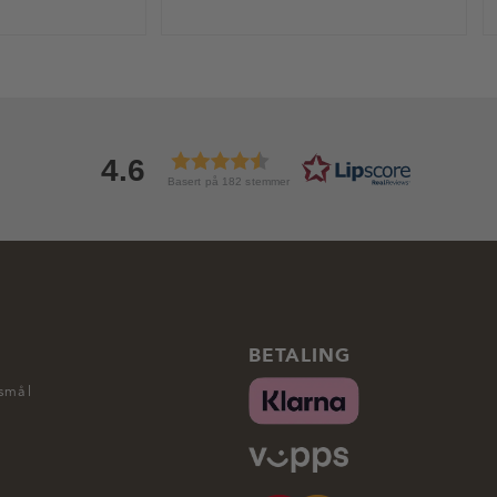
4.6
Basert på 182 stemmer
BETALING
rsmål