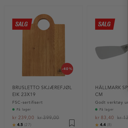
-40%
BRUSLETTO SKJÆREFJØL
HÄLLMARK SP
EIK 23X19
CM
FSC-sertifisert
På lager
På lager
kr 239,00
kr 399,00
kr 83,40
kr 1
4.5
4.4
Karakter:
av 5 mulige
Karakter:
av 5 mu
(27)
(8)