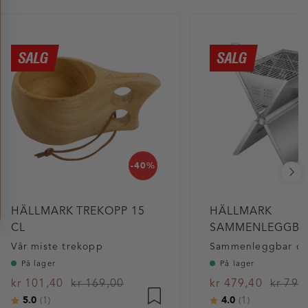
-40%
HÄLLMARK TREKOPP 15
HÄLLMARK
CL
SAMMENLEGGBAR
Vår miste trekopp
På lager
På lager
kr 101,40
kr 169,00
kr 479,40
kr 799
5.0
4.0
Karakter:
av 5 mulige
Karakter:
av 5 mulig
(1)
(1)