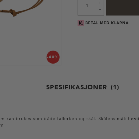
BETAL MED KLARNA
-40%
SPESIFIKASJONER
1
som kan brukes som både tallerken og skål. Skålens mål: høy
cm