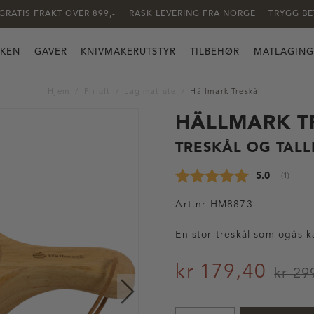
GRATIS FRAKT OVER 899,-
RASK LEVERING FRA NORGE
TRYGG BE
KKEN
GAVER
KNIVMAKERUTSTYR
TILBEHØR
MATLAGING
Hjem
Friluft
Lag mat ute
Hällmark Treskål
HÄLLMARK T
TRESKÅL OG TAL
Gjennomsnit
5.0
(
stemmer
1
)
Art.nr
HM8873
En stor treskål som ogås k
kr 179,40
kr 29