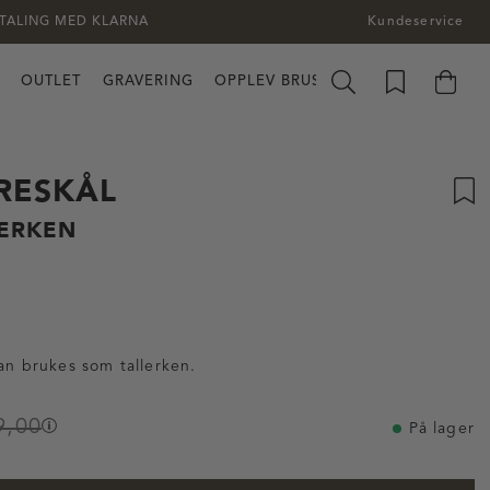
TALING MED KLARNA
Kundeservice
OUTLET
GRAVERING
OPPLEV BRUSLETTO
RESKÅL
LERKEN
tskarakter:
:
an brukes som tallerken.
9,00
På lager