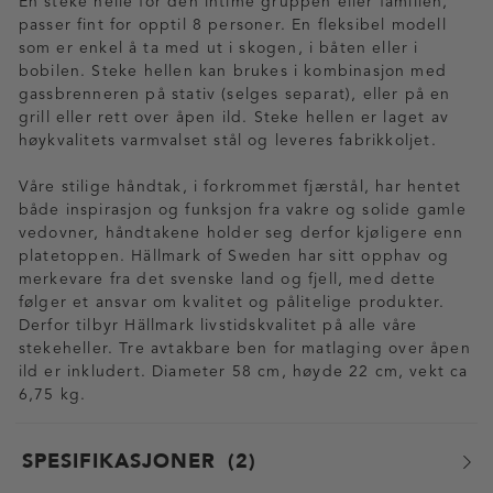
En steke helle for den intime gruppen eller familien,
passer fint for opptil 8 personer. En fleksibel modell
som er enkel å ta med ut i skogen, i båten eller i
bobilen. Steke hellen kan brukes i kombinasjon med
gassbrenneren på stativ (selges separat), eller på en
grill eller rett over åpen ild. Steke hellen er laget av
høykvalitets varmvalset stål og leveres fabrikkoljet.
Våre stilige håndtak, i forkrommet fjærstål, har hentet
både inspirasjon og funksjon fra vakre og solide gamle
vedovner, håndtakene holder seg derfor kjøligere enn
platetoppen. Hällmark of Sweden har sitt opphav og
merkevare fra det svenske land og fjell, med dette
følger et ansvar om kvalitet og pålitelige produkter.
Derfor tilbyr Hällmark livstidskvalitet på alle våre
stekeheller. Tre avtakbare ben for matlaging over åpen
ild er inkludert. Diameter 58 cm, høyde 22 cm, vekt ca
6,75 kg.
SPESIFIKASJONER
2