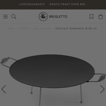
LIVSTIDSGARANTI
GRATIS FRAKT OVER 899,-
Hjem
Friluft
Lag mat ute
Hällmark Stekehelle Ø 58 cm