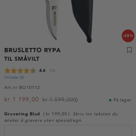
-25%
BRUSLETTO RYPA
TIL SMÅVILT
Gjennomsnittskarakter:
4.4
(
stemmer:
12
)
Omtaler (
3
)
Art.nr
BO10112
kr 1 199,00
kr 1 599,00
På lager
Gravering Blad
kr 199,00
Skriv inn teksten du
ønsker å gravere uten spesialtegn.