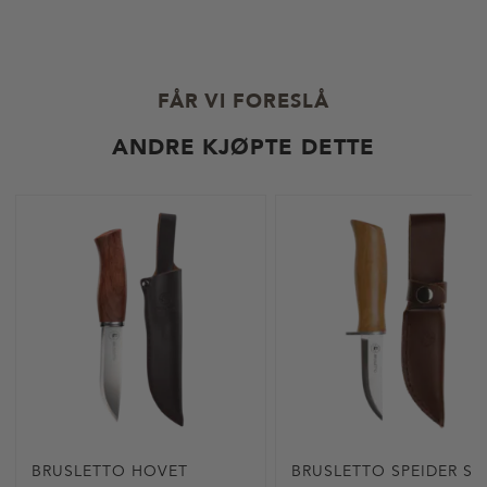
k
v
r
5
s
m
t
u
:
l
FÅR VI FORESLÅ
i
g
e
ANDRE KJØPTE DETTE
BRUSLETTO HOVET
BRUSLETTO SPEIDER SP