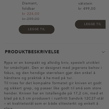
Diamant,
våtstein
foldbar
kr 499,00
kr 224,00
kr 299,00
LEGGE TIL
LEGGE TIL
PRODUKTBESKRIVELSE
Rypa er en kompakt og allsidig kniv, spesielt utviklet
for småviltjakt. Den er designet med jegerens behov i
fokus, og den hendige størrelsen gjør den enkel å
håndtere og praktisk å ha med på tur.
Til tross for det kompakte formatet gir kniven et godt
og sikkert grep, og passer like godt til små som store
hender. Kniven har en totallengde på 17,2 cm, med et
blad på 6,5 cm produsert i rustfritt Sandvik 12C27-stål
– et kvalitetsstål som er både slitesterkt og enkelt å
slipe.