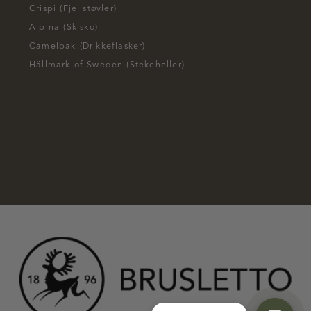
Crispi (Fjellstøvler)
Alpina (Skisko)
Camelbak (Drikkeflasker)
Hällmark of Sweden (Stekeheller)