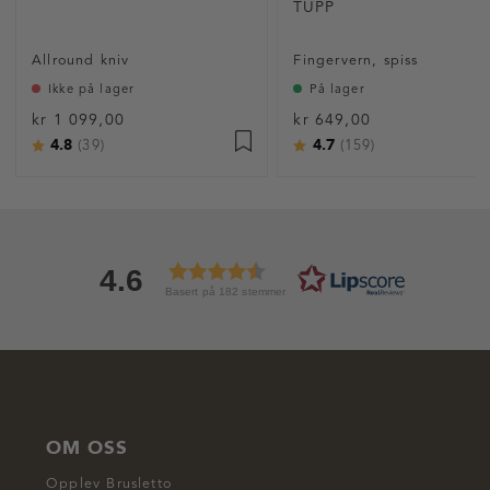
TUPP
Allround kniv
Fingervern, spiss
Ikke på lager
På lager
kr 1 099,00
kr 649,00
4.8
4.7
Karakter:
av 5 mulige
Karakter:
av 5 mulige
(39)
(159)
4.6
Basert på 182 stemmer
OM OSS
Opplev Brusletto