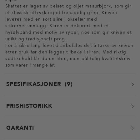
Skaftet er laget av beiset og oljet masurbjørk, som gir
et klassisk uttrykk og et behagelig grep. Kniven
leveres med en sort slire i okselær med
sikkerhetsinnlegg. Sliren er dekorert med et
nysølvbånd med motiv av ryper, noe som gir kniven et
unikt og tradisjonelt preg.
For å sikre lang levetid anbefales det å tørke av kniven
etter bruk før den legges tilbake i sliren. Med riktig
vedlikehold får du en liten, men pålitelig kvalitetskniv
som varer i mange år.
SPESIFIKASJONER
9
PRISHISTORIKK
GARANTI