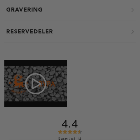
GRAVERING
RESERVEDELER
4.4
K
a
Basert på 12