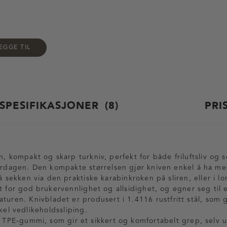
EGGE TIL
SPESIFIKASJONER
8
PRI
n, kompakt og skarp turkniv, perfekt for både friluftsliv og
erdagen. Den kompakte størrelsen gjør kniven enkel å ha m
på sekken via den praktiske karabinkroken på sliren, eller i 
et for god brukervennlighet og allsidighet, og egner seg til 
turen. Knivbladet er produsert i 1.4116 rustfritt stål, som 
kel vedlikeholdssliping.
 i TPE-gummi, som gir et sikkert og komfortabelt grep, selv 