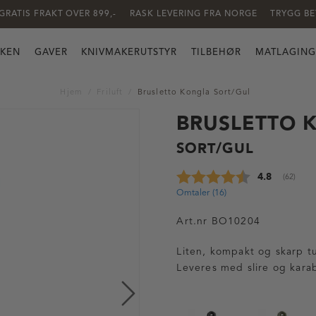
GRATIS FRAKT OVER 899,-
RASK LEVERING FRA NORGE
TRYGG BE
KKEN
GAVER
KNIVMAKERUTSTYR
TILBEHØR
MATLAGING
Hjem
Friluft
Brusletto Kongla Sort/Gul
BRUSLETTO 
SORT/GUL
Gjennomsnit
4.8
(
stemmer
62
)
Omtaler (
16
)
Art.nr
BO10204
Liten, kompakt og skarp tu
Leveres med slire og karabi