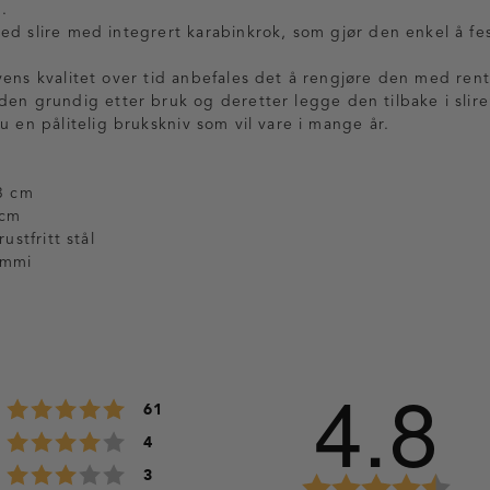
.
ed slire med integrert karabinkrok, som gjør den enkel å fe
vens kvalitet over tid anbefales det å rengjøre den med rent
den grundig etter bruk og deretter legge den tilbake i slire
u en pålitelig brukskniv som vil vare i mange år.
3 cm
 cm
ustfritt stål
ummi
4.8
stemmer
Karakter: 5 av 5 mulige
61
stemmer
Karakter: 4 av 5 mulige
4
stemmer
Karakter: 3 av 5 mulige
3
K