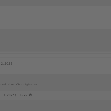
12.2025
rsettelse. Vis originalen.
:
Takk 😃
1.01.2026)